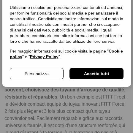
Utilizziamo i cookie per personalizzare contenuti ed annunci,
per fornire funzionalità dei social media e per analizzare il
nostro traffico. Condividiamo inoltre informazioni sul modo in
cui utilizzi il nostro sito con i nostri partner che si occupano
di analisi dei dati web, pubblicità e social media, i quali
Choisissez des tuyaux
potrebbero combinarle con altre informazioni che hai fornito
loro o che hanno raccolto dal tuo utilizzo dei loro servizi.
d’arrosage légers et compacts
Per maggior informazioni sui cookie visita le pagine "
Cookie
policy
" e "
Privacy Policy
".
Les tuyaux d’arrosage sont des outils indispensables pour
arroser votre espace vert, mais ils peuvent aussi être une
Personalizza
Accetta tutti
source de déchets et de pollution s’ils se cassent ou
s’abîment facilement.
Pour éviter de devoir les remplacer
souvent
,
choisissez des tuyaux d’arrosage de qualité
,
résistants et réparables
. Un bon exemple est FITT Freel,
le dévidoir compact équipé du tuyau innovant FITT Force,
2 fois plus léger et 3 fois plus compact qu’un tuyau
conventionnel. Facilement réparable grâce aux raccords
universels fournis, il est doté d’une structure renforcée qui
le rend résistant à la torsion, à la formation de plis et à