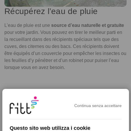
Récupérez l’eau de pluie
L’eau de pluie est une
source d’eau naturelle et gratuite
pour votre jardin. Vous pouvez en tirer le meilleur parti en
la recueillant dans des récipients spéciaux tels que des
cuves, des citernes ou des bacs. Ces récipients doivent
être équipés d’un couvercle pour empêcher les insectes ou
les feuilles d’y pénétrer et d’un robinet pour puiser l’eau
lorsque vous en avez besoin.
Continua senza accettare
Questo sito web utilizza i cookie