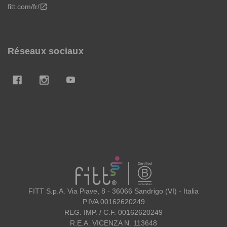
fitt.com/fr/
open_in_new
Réseaux sociaux
FITT
FITT S.p.A. Via Piave, 8 - 36066 Sandrigo (VI) - Italia
P.IVA 00162620249
REG. IMP. / C.F. 00162620249
R.E.A. VICENZA N. 113648