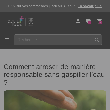
-10 % sur vos commandes jusqu'au 31 août :
En savoir plus
!
person
favorite
shopping_cart
0
0
FITT
menu
Comment arroser de manière
responsable sans gaspiller l’eau
?