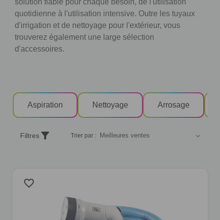
solution fiable pour chaque besoin, de l'utilisation
quotidienne à l'utilisation intensive. Outre les tuyaux
d'irrigation et de nettoyage pour l'extérieur, vous
trouverez également une large sélection
d'accessoires.
Aspiration
Nettoyage
Arrosage
Trier
filter_alt
Filtres
Trier par :
les
produits
selon
un
favorite_border
critère