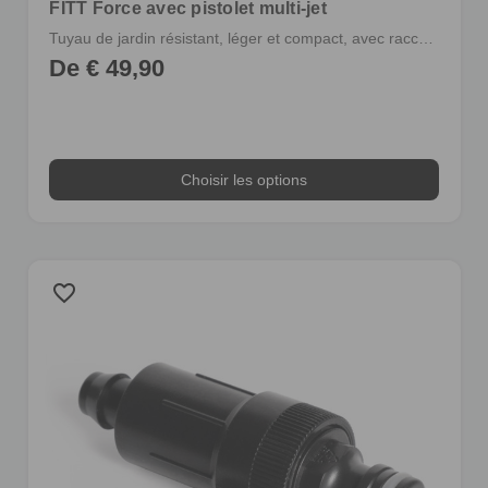
FITT Force avec pistolet multi-jet
Tuyau de jardin résistant, léger et compact, avec raccords et pistolet multi-jet
De € 49,90
Choisir les options
favorite_border