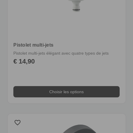
Pistolet multi-jets
Pistolet multi-jets élégant avec quatre types de jets
€ 14,90
Choisir les options
favorite_border