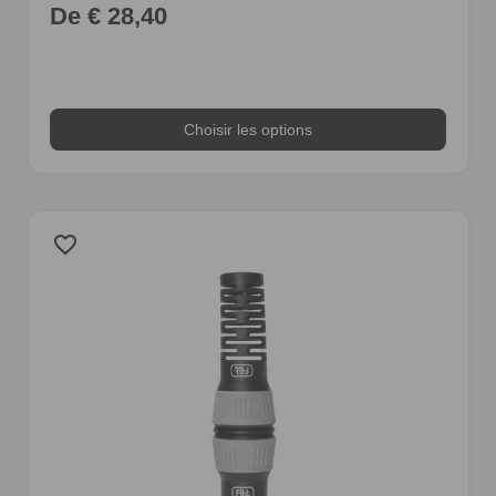
De € 28,40
Choisir les options
favorite_border