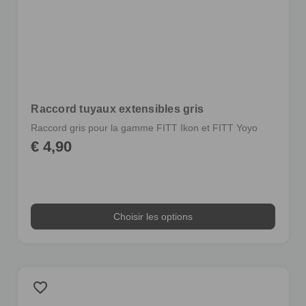
Raccord tuyaux extensibles gris
Raccord gris pour la gamme FITT Ikon et FITT Yoyo
€ 4,90
Choisir les options
favorite_border