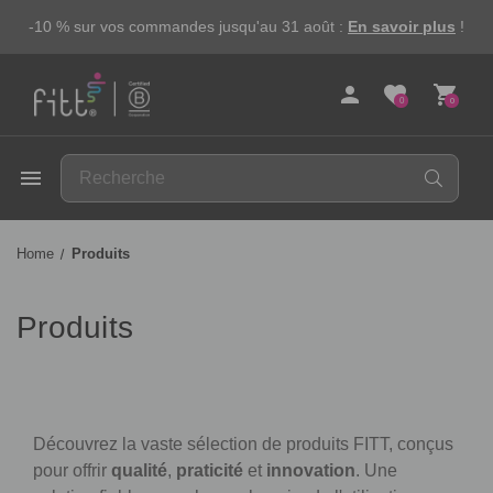
-10 % sur vos commandes jusqu'au 31 août :
En savoir plus
!
person
favorite
shopping_cart
0
0
FITT
menu
Home
Produits
Produits
Découvrez la vaste sélection de produits FITT, conçus
pour offrir
qualité
,
praticité
et
innovation
. Une