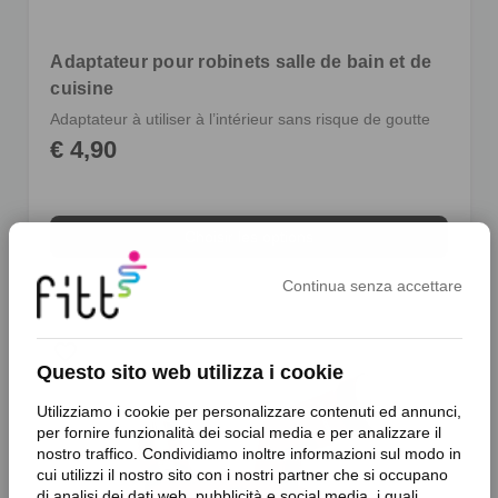
Adaptateur pour robinets salle de bain et de
cuisine
Adaptateur à utiliser à l’intérieur sans risque de goutte
€ 4,90
Choisir les options
Continua senza accettare
favorite_border
Questo sito web utilizza i cookie
Utilizziamo i cookie per personalizzare contenuti ed annunci,
per fornire funzionalità dei social media e per analizzare il
nostro traffico. Condividiamo inoltre informazioni sul modo in
cui utilizzi il nostro sito con i nostri partner che si occupano
di analisi dei dati web, pubblicità e social media, i quali