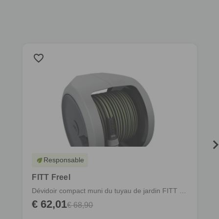
favorite_border
f
Responsable
eco
FITT Freel
Dévidoir compact muni du tuyau de jardin FITT Force
€ 62,01
€ 68,90