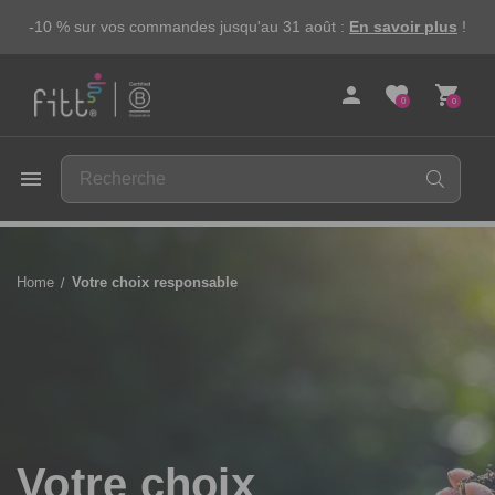
-10 % sur vos commandes jusqu'au 31 août :
En savoir plus
!
person
favorite
shopping_cart
0
0
FITT
menu
Home
Votre choix responsable
Votre choix