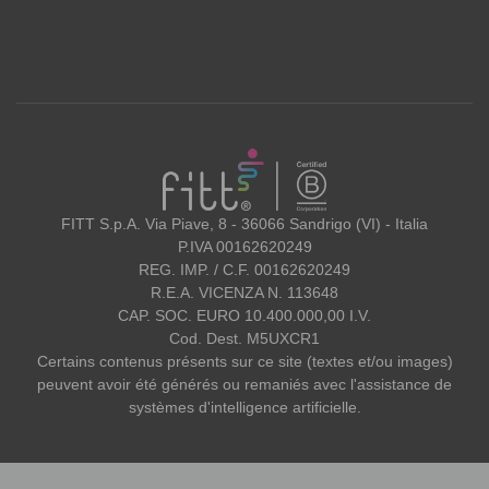
FITT
FITT S.p.A. Via Piave, 8 - 36066 Sandrigo (VI) - Italia
P.IVA 00162620249
REG. IMP. / C.F. 00162620249
R.E.A. VICENZA N. 113648
CAP. SOC. EURO 10.400.000,00 I.V.
Cod. Dest. M5UXCR1
Certains contenus présents sur ce site (textes et/ou images)
peuvent avoir été générés ou remaniés avec l'assistance de
systèmes d'intelligence artificielle.