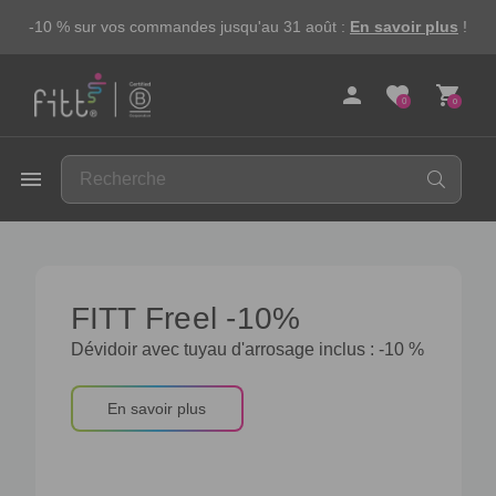
-10 % sur vos commandes jusqu'au 31 août :
En savoir plus
!
person
favorite
shopping_cart
0
0
FITT
menu
FITT Freel -10%
Dévidoir avec tuyau d'arrosage inclus : -10 %
En savoir plus