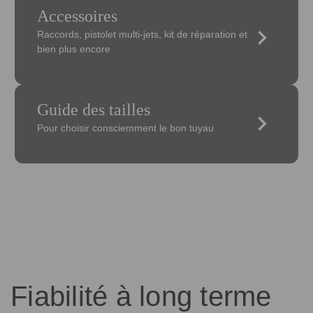
Accessoires
keyboard_arrow_right
Raccords, pistolet multi-jets, kit de réparation et
bien plus encore
Guide des tailles
keyboard_arrow_right
Pour choisir consciemment le bon tuyau
Fiabilité à long terme