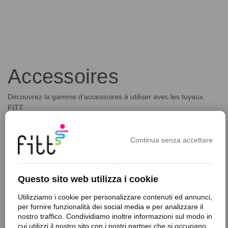
Accessoires
Découvrez la gamme d’accessoires à utiliser avec les tuyaux
FITT
favorite_border
f
Continua senza accettare
Questo sito web utilizza i cookie
Utilizziamo i cookie per personalizzare contenuti ed annunci,
per fornire funzionalità dei social media e per analizzare il
nostro traffico. Condividiamo inoltre informazioni sul modo in
cui utilizzi il nostro sito con i nostri partner che si occupano