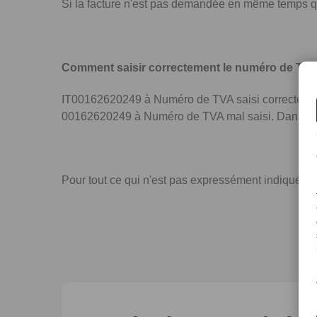
Si la facture n'est pas demandée en même temps qu
Comment saisir correctement le numéro de TV
IT00162620249 à Numéro de TVA saisi correcteme
00162620249 à Numéro de TVA mal saisi. Dans ce ca
Pour tout ce qui n'est pas expressément indiqué sur 