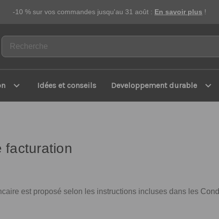
-10 % sur vos commandes jusqu'au 31 août :
En savoir plus
!
expand_more
expand_more
on
Idées et conseils
Developpement durable
 facturation
bancaire est proposé selon les instructions incluses dans les
Cond