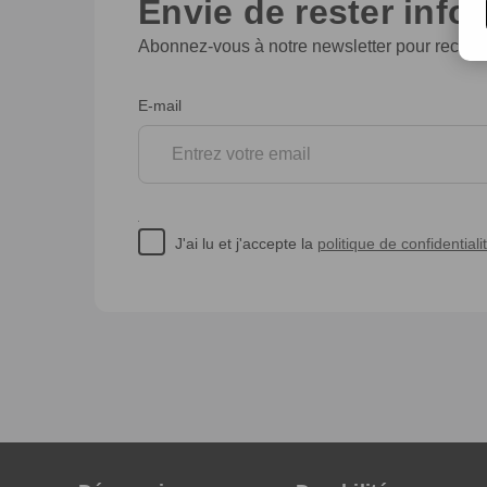
Envie de rester info
Abonnez-vous à notre newsletter pour recevoi
Inscription
E-mail
à
la
newsletter
J'ai lu et j'accepte la
politique de confidentiali