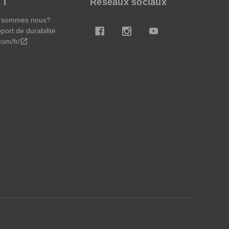
TT
Réseaux sociaux
 sommes nous?
port de durabilité
.com/fr/
open_in_new