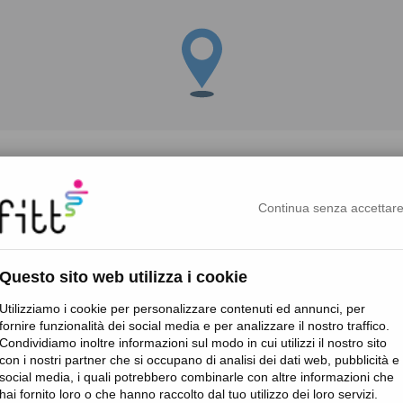
rmé de toutes les actualités 
Continua senza accettar
r des avant-premières de nos produits et accéder à des réducti
Questo sito web utilizza i cookie
Utilizziamo i cookie per personalizzare contenuti ed annunci, per
fornire funzionalità dei social media e per analizzare il nostro traffico.
Condividiamo inoltre informazioni sul modo in cui utilizzi il nostro sito
té
.
con i nostri partner che si occupano di analisi dei dati web, pubblicità e
social media, i quali potrebbero combinarle con altre informazioni che
hai fornito loro o che hanno raccolto dal tuo utilizzo dei loro servizi.