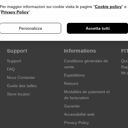
Per maggior informazioni sui cookie visita le pagine "
Cookie policy
" e
"
Privacy Policy
".
Personalizza
Accetta tutti
Support
Informations
FI
Support
Conditions générales de
Qui
vente
Rap
FAQ
fitt
Expéditions
Nous Contacter
Retours
Guide des tailles
Modalités de paiement et
Store locator
de facturation
Garantie
Accessibilité web
Privacy Policy