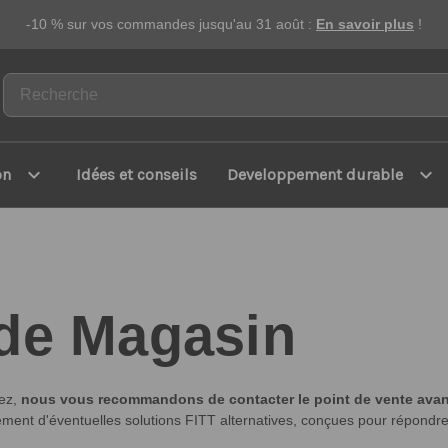
-10 % sur vos commandes jusqu'au 31 août :
En savoir plus
!
expand_more
expand_more
on
Idées et conseils
Developpement durable
 de Magasin
tez,
nous vous recommandons de contacter le point de vente avant 
galement d'éventuelles solutions FITT alternatives, conçues pour répond