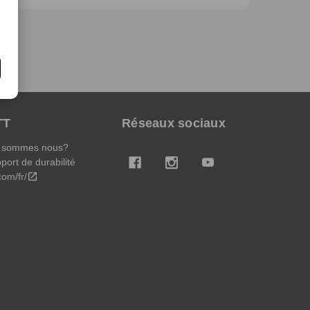
TT
Réseaux sociaux
 sommes nous?
port de durabilité
.com/fr/
open_in_new