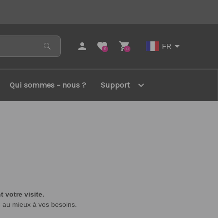
person
favorite
shopping_cart
arrow_drop_down
FR
0
0
expand_more
Qui sommes – nous ?
Support
votre visite.
re au mieux à vos besoins.