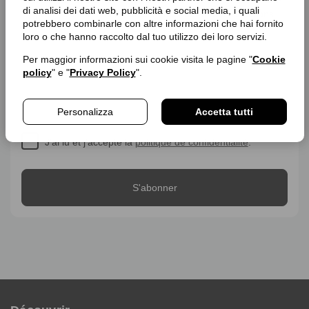
di analisi dei dati web, pubblicità e social media, i quali
premières de nos produits et accéder à des réductions
potrebbero combinarle con altre informazioni che hai fornito
exclusives
loro o che hanno raccolto dal tuo utilizzo dei loro servizi.
Inscription
E-mail
Per maggior informazioni sui cookie visita le pagine "
Cookie
à
policy
" e "
Privacy Policy
".
la
newsletter
Personalizza
Accetta tutti
J'ai lu et j'accepte la
politique de confidentialité
.