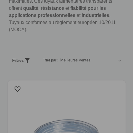
maximales. Ces tuyaux alimentaires transparents
offrent
qualité
,
résistance
et
fiabilité pour les
applications professionnelles
et
industrielles
.
Tuyaux conformes au règlement européen 10/2011
(MOCA).
Trier
filter_alt
Filtres
Trier par :
les
produits
selon
un
favorite_border
critère