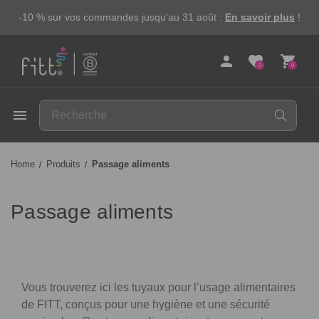
-10 % sur vos commandes jusqu'au 31 août :
En savoir plus
!
person
favorite
shopping_cart
0
0
FITT
menu
Home
Produits
Passage aliments
Passage aliments
Vous trouverez ici les tuyaux pour l’usage alimentaires
de FITT, conçus pour une hygiène et une sécurité