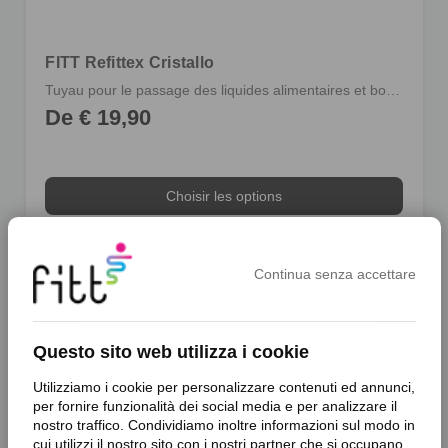
FITT Refittex Cristallo
Tuyau pour le passage des liquides alimentaires et boissons en pression
De € 19,90
Choisir les options
Continua senza accettare
Vous avez consulté
2
sur 2 produits disponibles
Questo sito web utilizza i cookie
Utilizziamo i cookie per personalizzare contenuti ed annunci,
Envie de rester informé de toutes les
per fornire funzionalità dei social media e per analizzare il
actualités de FITT ?
nostro traffico. Condividiamo inoltre informazioni sul modo in
cui utilizzi il nostro sito con i nostri partner che si occupano
Abonnez-vous à notre newsletter pour recevoir des avant-