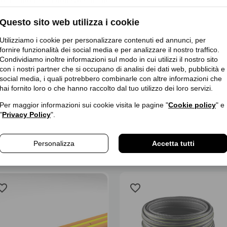
Questo sito web utilizza i cookie
Utilizziamo i cookie per personalizzare contenuti ed annunci, per
fornire funzionalità dei social media e per analizzare il nostro traffico.
Condividiamo inoltre informazioni sul modo in cui utilizzi il nostro sito
con i nostri partner che si occupano di analisi dei dati web, pubblicità e
 Sandrigo (VI) | Italia | customercare@fitt.com
social media, i quali potrebbero combinarle con altre informazioni che
hai fornito loro o che hanno raccolto dal tuo utilizzo dei loro servizi.
it ne contient pas d’avertissement ni de consignes de sécurité, car il peut être util
Per maggior informazioni sui cookie visita le pagine "
Cookie policy
" e
"
Privacy Policy
".
Personalizza
Accetta tutti
rite_border
favorite_border