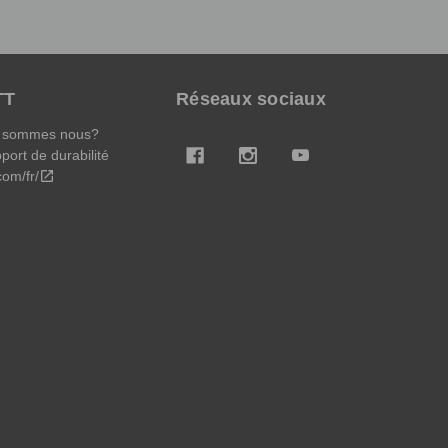
TT
Réseaux sociaux
 sommes nous?
port de durabilité
.com/fr/
open_in_new