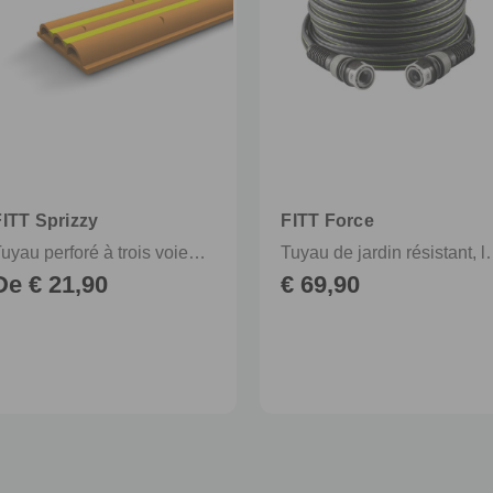
FITT Sprizzy
FITT Force
Tuyau perforé à trois voies pour arrosage à jet et à imprégnation
Tuyau de jardin résista
De € 21,90
€ 69,90