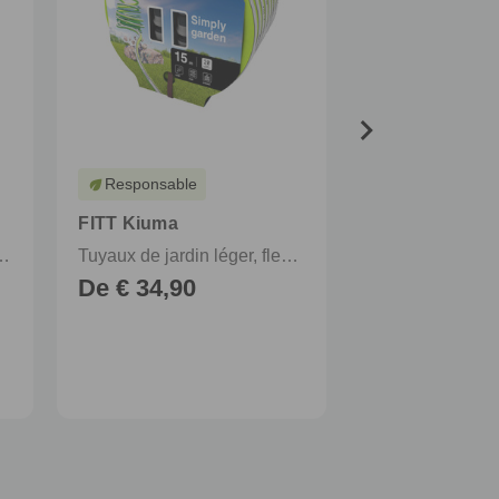
Responsable
eco
FITT Kiuma
FITT Aspirflex
Tuyaux de jardin léger, flexible et résistant pour une utilisation quotidienne et intensive
nt, léger et compact, avec raccords
De € 34,90
De € 20,90