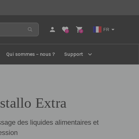
person
favorite
shopping_cart
arrow_drop_down
FR
0
0
expand_more
Qui sommes – nous ?
Support
stallo Extra
sage des liquides alimentaires et
ession