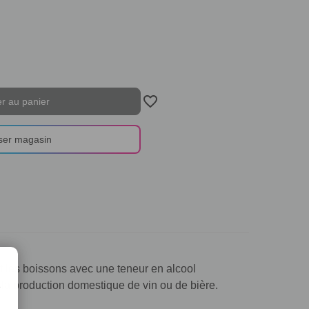
Ajout au panier... L'article a été ajouté
favorite_border
iser magasin
 et les boissons avec une teneur en alcool
r la production domestique de vin ou de bière.
e