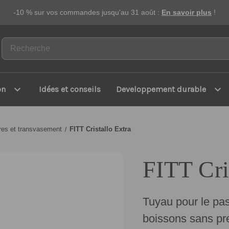
-10 % sur vos commandes jusqu'au 31 août :
En savoir plus
!
expand_more
expand_more
on
Idées et conseils
Developpement durable
res et transvasement
FITT Cristallo Extra
FITT Cri
Tuyau pour le pas
boissons sans pr