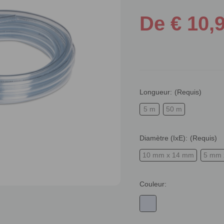
De € 10,
Longueur:
(Requis)
5 m
50 m
Diamètre (IxE):
(Requis)
10 mm x 14 mm
5 mm 
Couleur: