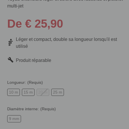
multi-jet
De € 25,90
Léger et compact, double sa longueur lorsqu'il est
utilisé
Produit réparable
Longueur:
(Requis)
10 m
15 m
20 m
25 m
Diamètre interne:
(Requis)
9 mm