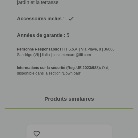
jardin et la terrasse
Accessoires inclus :
Années de garantie :
5
Personne Responsable:
FITT S.p.A. | Via Piave, 8 | 36066
Sandrigo (VI) | Italia | customercare@fitt.com
Informations sur la sécurité (Reg. UE 2023/988):
Oui,
disponible dans la section “Download”
Produits similaires
favorite_border
favorite_border