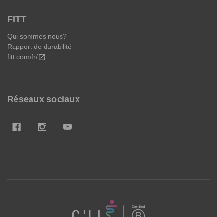
FITT
Qui sommes nous?
Rapport de durabilité
fitt.com/fr/
open_in_new
Réseaux sociaux
FITT