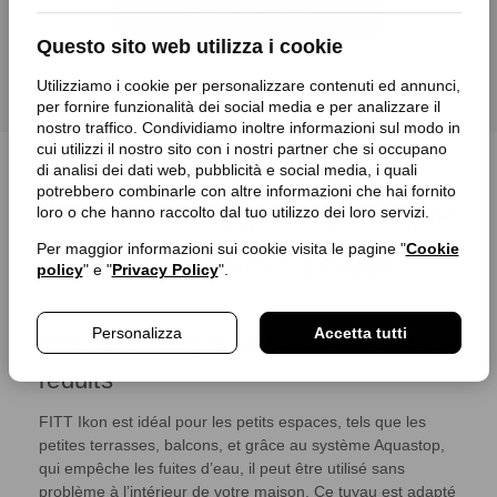
Choisir les options
Questo sito web utilizza i cookie
Utilizziamo i cookie per personalizzare contenuti ed annunci,
per fornire funzionalità dei social media e per analizzare il
nostro traffico. Condividiamo inoltre informazioni sul modo in
cui utilizzi il nostro sito con i nostri partner che si occupano
di analisi dei dati web, pubblicità e social media, i quali
potrebbero combinarle con altre informazioni che hai fornito
FITT Ikon : léger et pratique
loro o che hanno raccolto dal tuo utilizzo dei loro servizi.
Per maggior informazioni sui cookie visita le pagine "
Cookie
pour les espaces réduits
policy
" e "
Privacy Policy
".
Personalizza
Accetta tutti
Innovation et qualité pour les espaces
réduits
FITT Ikon est idéal pour les petits espaces, tels que les
petites terrasses, balcons, et grâce au système Aquastop,
qui empêche les fuites d’eau, il peut être utilisé sans
problème à l’intérieur de votre maison. Ce tuyau est adapté