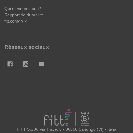
Qui sommes nous?
Rapport de durabilité
fitt.com/fr/
open_in_new
Réseaux sociaux
FITT
FITT S.p.A. Via Piave, 8 - 36066 Sandrigo (VI) - Italia