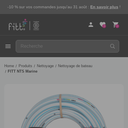
-10 % sur vos commandes jusqu'au 31 août :
En savoir plus
!
person
favorite
shopping_cart
0
0
FITT
menu
Home
Produits
Nettoyage
Nettoyage de bateau
FITT NTS Marine