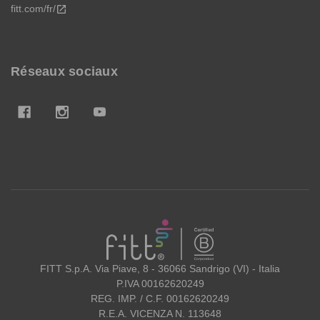
fitt.com/fr/
open_in_new
Réseaux sociaux
FITT
FITT S.p.A. Via Piave, 8 - 36066 Sandrigo (VI) - Italia
P.IVA 00162620249
REG. IMP. / C.F. 00162620249
R.E.A. VICENZA N. 113648