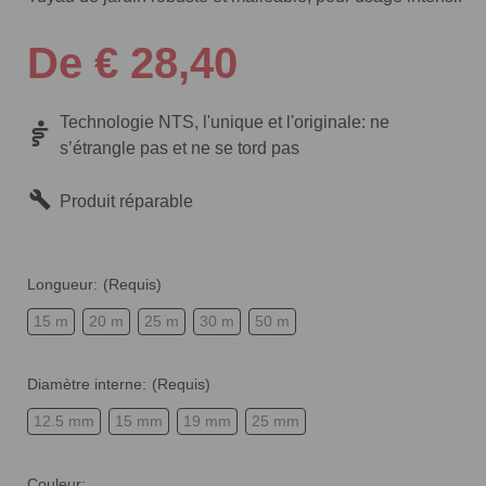
De € 28,40
Technologie NTS, l'unique et l'originale: ne
s’étrangle pas et ne se tord pas
Produit réparable
Longueur:
(Requis)
15 m
20 m
25 m
30 m
50 m
Diamètre interne:
(Requis)
12.5 mm
15 mm
19 mm
25 mm
Couleur: