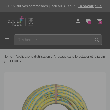
-10 % sur vos commandes jusqu'au 31 août :
En savoir plus
!
person
favorite
shopping_cart
0
0
FITT
menu
Home
Applications d'utilisation
Arrosage dans le potager et le jardin
FITT NTS