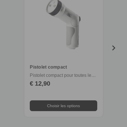
Re
eco
Pistolet compact
FITT
Pistolet compact pour toutes les activités d’arrosage
€ 12,90
De €
Choisir les options