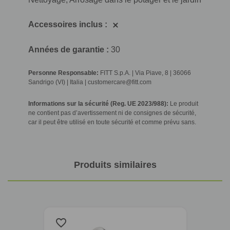
Accessoires inclus :
Années de garantie :
30
Personne Responsable:
FITT S.p.A. | Via Piave, 8 | 36066
Sandrigo (VI) | Italia | customercare@fitt.com
Informations sur la sécurité (Reg. UE 2023/988):
Le produit
ne contient pas d’avertissement ni de consignes de sécurité,
car il peut être utilisé en toute sécurité et comme prévu sans.
Produits similaires
favorite_border
favorite_border