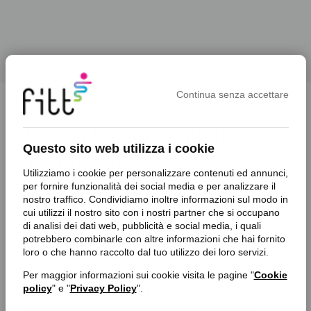
Continua senza accettare
FITT NTS: Innovation et
Questo sito web utilizza i cookie
Technologie
Utilizziamo i cookie per personalizzare contenuti ed annunci,
per fornire funzionalità dei social media e per analizzare il
nostro traffico. Condividiamo inoltre informazioni sul modo in
NTS, la technologie qui a révolutionné
cui utilizzi il nostro sito con i nostri partner che si occupano
di analisi dei dati web, pubblicità e social media, i quali
les tuyaux d'irrigation
potrebbero combinarle con altre informazioni che hai fornito
loro o che hanno raccolto dal tuo utilizzo dei loro servizi.
Grâce à sa maille réalisée avec la technologie NTS by
Per maggior informazioni sui cookie visita le pagine "
Cookie
FITT, unique et originale, le tuyau est malléable, sans
policy
" e "
Privacy Policy
".
nœuds ni torsions: le débit de l’eau est parfait et constant,
même dans des conditions d’utilisation intensive. La