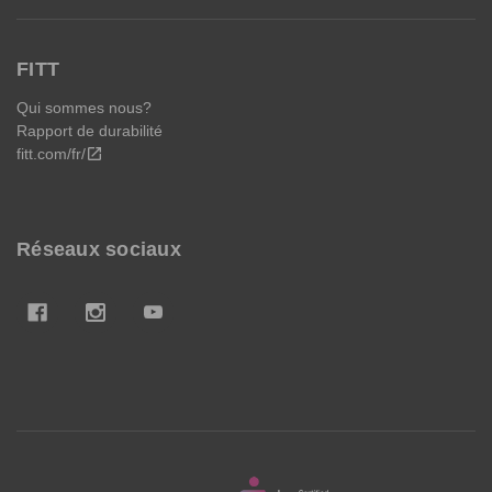
FITT
Qui sommes nous?
Rapport de durabilité
fitt.com/fr/
open_in_new
Réseaux sociaux
FITT