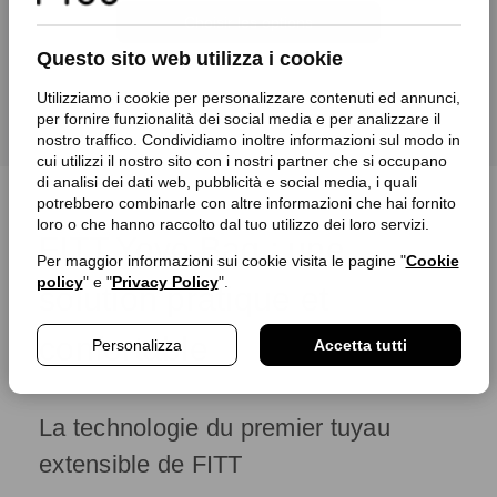
Choisir les options
Questo sito web utilizza i cookie
Utilizziamo i cookie per personalizzare contenuti ed annunci,
per fornire funzionalità dei social media e per analizzare il
nostro traffico. Condividiamo inoltre informazioni sul modo in
cui utilizzi il nostro sito con i nostri partner che si occupano
di analisi dei dati web, pubblicità e social media, i quali
potrebbero combinarle con altre informazioni che hai fornito
loro o che hanno raccolto dal tuo utilizzo dei loro servizi.
FITT Yoyo Bag : une
Per maggior informazioni sui cookie visita le pagine "
Cookie
policy
" e "
Privacy Policy
".
solution pratique et
confortable
Personalizza
Accetta tutti
La technologie du premier tuyau
extensible de FITT