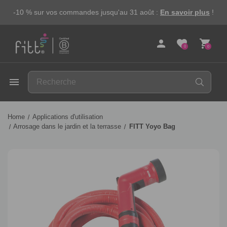
-10 % sur vos commandes jusqu'au 31 août :
En savoir plus
!
person
favorite
shopping_cart
0
0
FITT
menu
Home
Applications d'utilisation
Arrosage dans le jardin et la terrasse
FITT Yoyo Bag