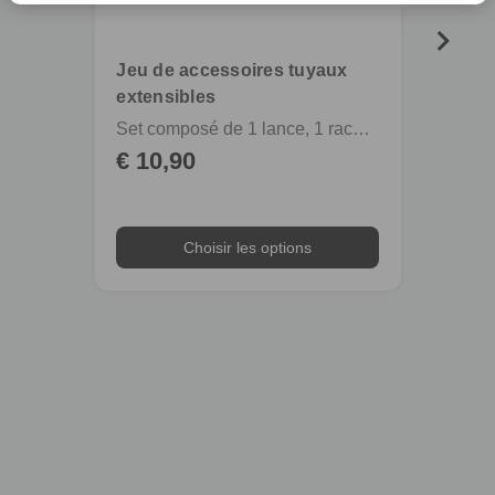
Jeu de accessoires tuyaux
extensibles
Set composé de 1 lance, 1 raccord avec aquastop et 1 adaptateur pour robinets de cuisine et salle de bain
Acces
€ 10,90
€ 8,
Choisir les options