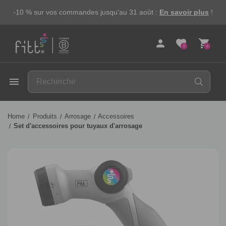
-10 % sur vos commandes jusqu'au 31 août :
En savoir plus
!
person
favorite
shopping_cart
0
0
FITT
menu
Home
Produits
Arrosage
Accessoires
Set d'accessoires pour tuyaux d'arrosage