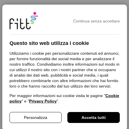
Personne Responsable:
FITT S.p.A. | Via Piave, 8 | 36066
Sandrigo (VI) | Italia | customercare@fitt.com
Continua senza accettare
Informations sur la sécurité (Reg. UE 2023/988):
Le produit
ne contient pas d’avertissement ni de consignes de sécurité,
car il peut être utilisé en toute sécurité et comme prévu sans.
Questo sito web utilizza i cookie
Utilizziamo i cookie per personalizzare contenuti ed annunci,
Produits similaires
per fornire funzionalità dei social media e per analizzare il
nostro traffico. Condividiamo inoltre informazioni sul modo in
cui utilizzi il nostro sito con i nostri partner che si occupano
di analisi dei dati web, pubblicità e social media, i quali
potrebbero combinarle con altre informazioni che hai fornito
loro o che hanno raccolto dal tuo utilizzo dei loro servizi.
favorite_border
favorite_border
Per maggior informazioni sui cookie visita le pagine "
Cookie
policy
" e "
Privacy Policy
".
Personalizza
Accetta tutti