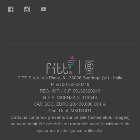
FITT
FITT S.p.A. Via Piave, 8 - 36066 Sandrigo (VI) - Italia
P.IVA 00162620249
REG. IMP. / C.F. 00162620249
R.E.A. VICENZA N. 113648
CAP. SOC. EURO 10.400.000,00 I.V.
Cod. Dest. M5UXCR1
Certains contenus présents sur ce site (textes et/ou images)
peuvent avoir été générés ou remaniés avec l'assistance de
systèmes d'intelligence artificielle.