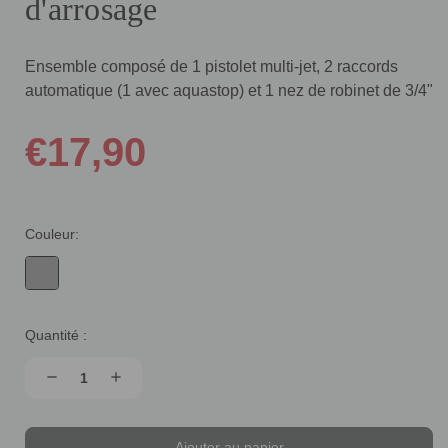
d'arrosage
Ensemble composé de 1 pistolet multi-jet, 2 raccords
automatique (1 avec aquastop) et 1 nez de robinet de 3/4"
€17,90
Couleur:
Quantité :
Stock
actuel
Diminuer
Augmenter
remove
add
:
la
la
quantité
quantité
de
de
Set
Set
Aj
d'accessoires
d'accessoires