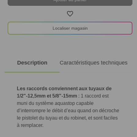
pour
pour
tuyaux
tuyaux
d'arrosage_fr
d'arrosage_fr
favorite_border
Localiser magasin
Description
Caractéristiques techniques
Les raccords conviennent aux tuyaux de
1/2"-12,5mm et 5/8"-15mm
: 1 raccord est
muni du système aquastop capable
d’interrompre le débit d’eau quand on décroche
le pistolet du tuyau et du robinet, et sont faciles
à remplacer.