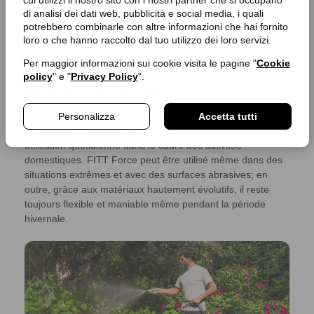
jardinage
di analisi dei dati web, pubblicità e social media, i quali
potrebbero combinarle con altre informazioni che hai fornito
loro o che hanno raccolto dal tuo utilizzo dei loro servizi.
Le tuyau innovant adapté à un usage
Per maggior informazioni sui cookie visita le pagine "
Cookie
policy
" e "
Privacy Policy
".
quotidien et intensif
FITT Force est adapté pour une utilisation intensive, parfait
Personalizza
Accetta tutti
dans les grands jardins et les activités d’irrigation, qu’à une
utilisation quotidienne dans le cadre des activités
domestiques. FITT Force peut être utilisé même dans des
situations extrêmes et avec des surfaces abrasives; en
outre, grâce aux matériaux hautement évolutifs, il reste
toujours flexible et maniable même pendant la période
hivernale.