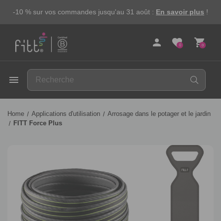
-10 % sur vos commandes jusqu'au 31 août :
En savoir plus
!
person
favorite
shopping_cart
0
0
FITT
menu
Home
Applications d'utilisation
Arrosage dans le potager et le jardin
FITT Force Plus