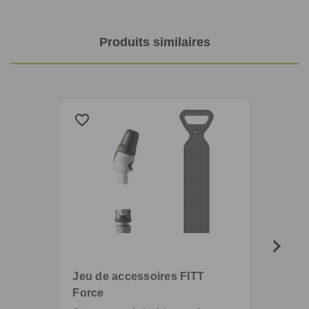
Produits similaires
favorite_border
favorite_border
Jeu de accessoires FITT
Force
Répar