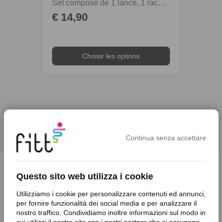
Set composé de 1 lance, 1 raccord avec aquastop et 1 poignée porte-tuyau
€ 14,90
€ 4,
Choisir les options
Continua senza accettare
Questo sito web utilizza i cookie
FITT Force Plus : un
Utilizziamo i cookie per personalizzare contenuti ed annunci,
per fornire funzionalità dei social media e per analizzare il
système complet pour votre
nostro traffico. Condividiamo inoltre informazioni sul modo in
cui utilizzi il nostro sito con i nostri partner che si occupano