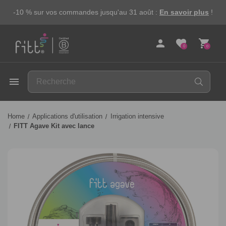
-10 % sur vos commandes jusqu'au 31 août :
En savoir plus
!
person
favorite
shopping_cart
0
0
FITT
menu
Home
Applications d'utilisation
Irrigation intensive
FITT Agave Kit avec lance