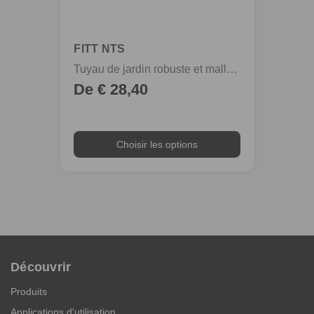
Re
eco
FITT NTS
FITT
Tuyau de jardin robuste et malléable, pour usage intensif
De € 28,40
De €
Choisir les options
Découvrir
Produits
Applications d'utilisation