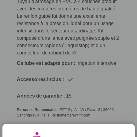
Tuyau d'arrosage en PVC à 4 couches produit
avec des matières premières de haute qualité.
Le renfort guipé lui donne une excellente
résistance à la pression, idéal pour un usage
intensif dans le secteur du jardinage. Kit
composé d’une lance avec poignée souple et 2
connecteurs rapides (1 aquastop) et d’un
connecteur de robinet de ¾”.
Ce tube est adapté pour :
Irrigation intensive
Accessoires inclus :
Années de garantie :
15
Personne Responsable:
FITT S.p.A. | Via Piave, 8 | 36066
Sandrigo (VI) | Italia | customercare@fitt.com
Informations sur la sécurité (Reg. UE 2023/988):
Le produit
ne contient pas d’avertissement ni de consignes de sécurité,