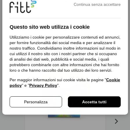
car il peut être utilisé en toute sécurité et comme prévu sans.
Continua senza accettare
Produits similaires
Questo sito web utilizza i cookie
Utilizziamo i cookie per personalizzare contenuti ed annunci,
per fornire funzionalità dei social media e per analizzare il
nostro traffico. Condividiamo inoltre informazioni sul modo in
cui utilizzi il nostro sito con i nostri partner che si occupano
favorite_border
favorite_border
di analisi dei dati web, pubblicità e social media, i quali
potrebbero combinarle con altre informazioni che hai fornito
loro o che hanno raccolto dal tuo utilizzo dei loro servizi.
Per maggior informazioni sui cookie visita le pagine "
Cookie
policy
" e "
Privacy Policy
".
Personalizza
Accetta tutti